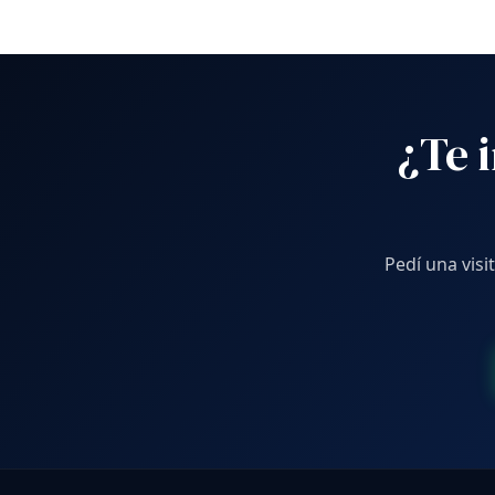
¿Te 
Pedí una vis