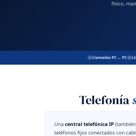
físico, ma
Llamadas PC ↔ PC
Ll
Telefonía
Una
central telefónica IP
(también 
teléfonos fijos conectados con cable