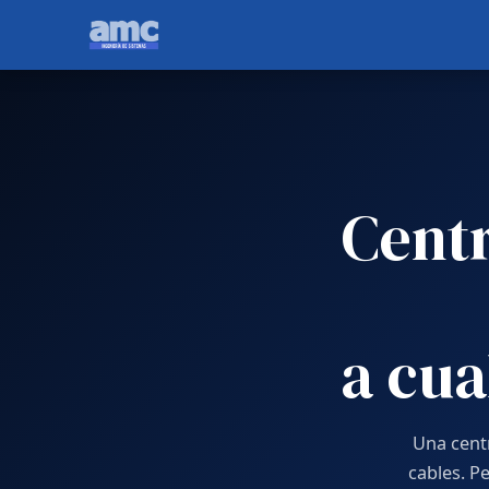
Centr
a cua
Una centr
cables. P