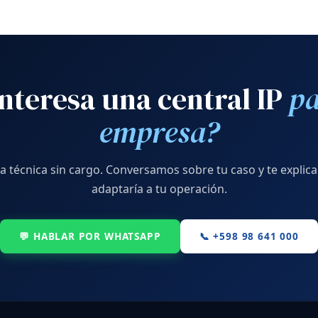
interesa una central IP
pa
empresa?
ita técnica sin cargo. Conversamos sobre tu caso y te expli
adaptaría a tu operación.
💬 HABLAR POR WHATSAPP
📞 +598 98 641 000