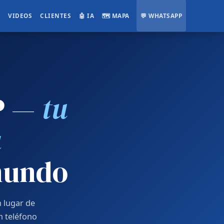
E
VIDEOS
CLIENTES
🤖 IA
🗺️ MAPA
💬 WHATSAPP
IP —
tu
a
 mundo
n lugar de
n teléfono