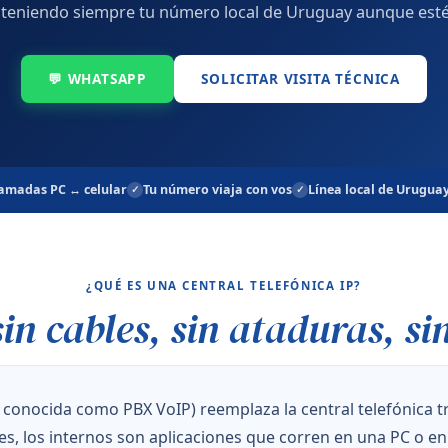
nteniendo siempre tu número local de Uruguay aunque esté
💬 WHATSAPP
SOLICITAR VISITA TÉCNICA
amadas PC ↔ celular
Tu número viaja con vos
Línea local de Urugua
¿QUÉ ES UNA CENTRAL TELEFÓNICA IP?
sin cables, sin ataduras, si
conocida como PBX VoIP) reemplaza la central telefónica tr
s, los internos son aplicaciones que corren en una PC o en e